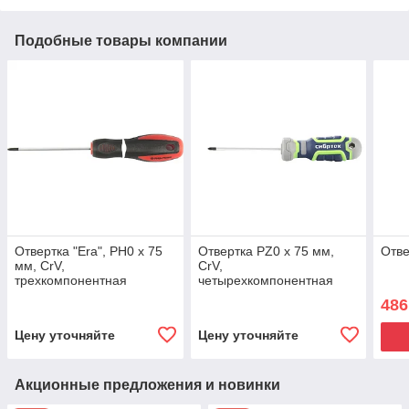
Подобные товары компании
Отвертка "Era", PH0 х 75
Отвертка PZ0 x 75 мм,
Отве
мм, CrV,
CrV,
трехкомпонентная
четырехкомпонентная
рукоятка Matrix
рукоятка Сибртех
486
Цену уточняйте
Цену уточняйте
Акционные предложения и новинки