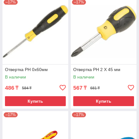
–17%
–17%
Отвертка РН 0х60мм
Отвертка PH 2 Х 45 мм
В наличии
В наличии
486
567
₸
₸
584 ₸
681 ₸
Купить
Купить
–17%
–17%