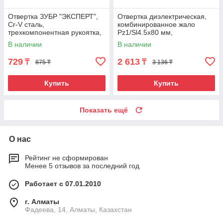
Отвертка ЗУБР "ЭКСПЕРТ",
Отвертка диэлектрическая,
Cr-V сталь,
комбинированное жало
трехкомпонентная рукоятка,
Pz1/Sl4.5x80 мм,
цветовая индикация типа
двухцветная изоляция,
В наличии
В наличии
шлица, SL, 5,5x100мм
зауженное лезвие, SHTOK.
729
2 613
₸
₸
875 ₸
3 136 ₸
Купить
Купить
Показать ещё
О нас
Рейтинг не сформирован
Менее 5 отзывов за последний год
Работает с 07.01.2010
г. Алматы
Фадеева, 14, Алматы, Казахстан