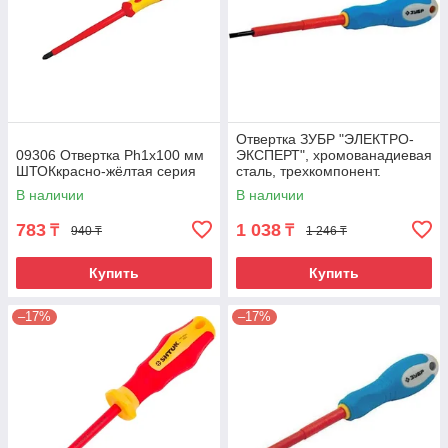
Отвертка ЗУБР "ЭЛЕКТРО-
09306 Отвертка Ph1х100 мм
ЭКСПЕРТ", хромованадиевая
ШТОКкрасно-жёлтая серия
сталь, трехкомпонент.
рукоятка, высоковольтная до
В наличии
В наличии
~1000В, SL
783
1 038
₸
₸
940 ₸
1 246 ₸
Купить
Купить
–17%
–17%