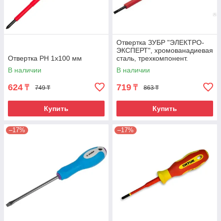
Отвертка ЗУБР "ЭЛЕКТРО-
ЭКСПЕРТ", хромованадиевая
Отвертка РН 1х100 мм
сталь, трехкомпонент.
рукоятка, высоковольтная до
В наличии
В наличии
~1000В, SL,
624
719
₸
₸
749 ₸
863 ₸
Купить
Купить
–17%
–17%