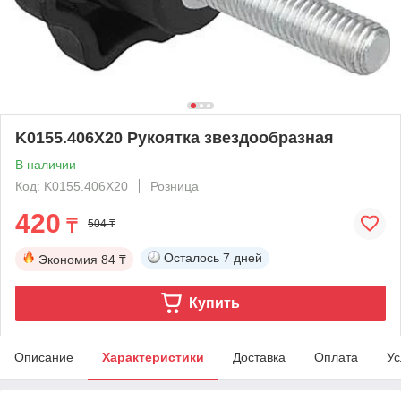
K0155.406X20 Рукоятка звездообразная
В наличии
Код: K0155.406X20
Розница
420
₸
504 ₸
Осталось
7 дней
Экономия
84 ₸
Купить
Описание
Характеристики
Доставка
Оплата
Ус