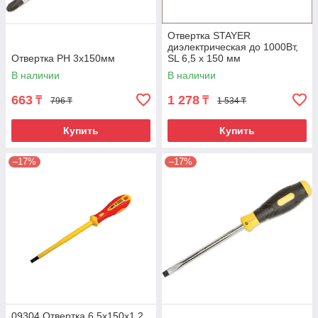
Отвертка STAYER
диэлектрическая до 1000Вт,
Отвертка РН 3х150мм
SL 6,5 х 150 мм
В наличии
В наличии
663
1 278
₸
₸
796 ₸
1 534 ₸
Купить
Купить
–17%
–17%
09304 Отвертка 6,5х150х1,2