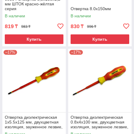
мм ШТОК красно-жёлтая
серия
Отвертка 8.0х150мм
В наличии
В наличии
819
830
₸
₸
983 ₸
996 ₸
Купить
Купить
–17%
–17%
Отвертка диэлектрическая
Отвертка диэлектрическая
1х5.5х125 мм, двухцветная
0.8х4х100 мм, двухцветная
изоляция, зауженное лезвие,
изоляция, зауженное лезвие,
SHTOK.
SHTOK.