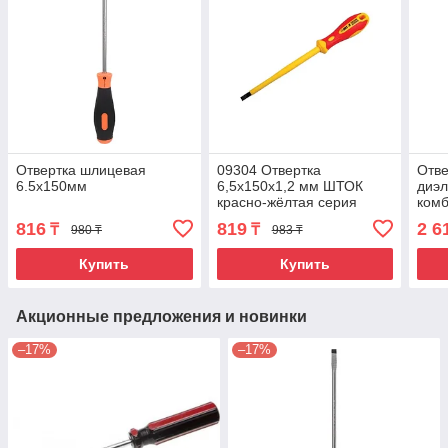
Отвертка шлицевая
09304 Отвертка
Отве
6.5х150мм
6,5х150х1,2 мм ШТОК
диэл
красно-жёлтая серия
ком
Ph1/
816
819
2 6
₸
₸
980 ₸
983 ₸
двух
зауж
Купить
Купить
Акционные предложения и новинки
–17%
–17%