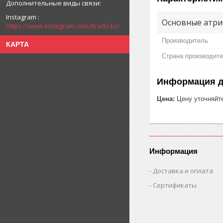
Instagram
Основные атри
https://www.instagram.com/tirado.kz/
Производитель
КАРТА
Страна производит
Информация д
Цена:
Цену уточняйт
Информация
Доставка и оплата
Сертификаты