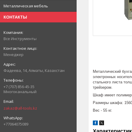
Металлическая мебель
КОНТАКТЫ
Все Инструменты
Менеджер
Фадеева, 14, Алматы, Казахстан
Металлический бухга
электронных носителе
стального листа тол
+7 (707) 856-45-35
трейзером.
Многоканальный
Шкаф имеет полимерн
Размеры шкафа: 1560
zakaz@all-tools.kz
Вес - 55 кг.
+77064075089
Характеристик