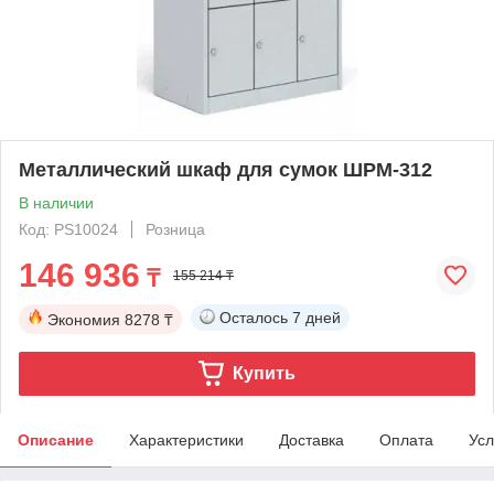
Металлический шкаф для сумок ШРМ-312
В наличии
Код: PS10024
Розница
146 936
₸
155 214 ₸
Осталось
7 дней
Экономия
8278 ₸
Купить
Описание
Характеристики
Доставка
Оплата
Усл