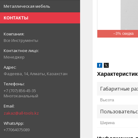
Металлическая мебель
КОНТАКТЫ
–3%
Все Инструменты
Менеджер
Характеристик
Фадеева, 14, Алматы, Казахстан
Габаритные ра
+7 (707) 856-45-35
Многоканальный
Высота
Пользовательс
zakaz@all-tools.kz
Ширина
+77064075089