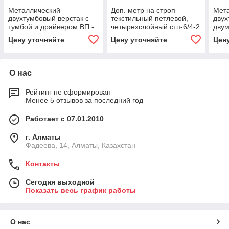
Металлический
Доп. метр на строп
Мет
двухтумбовый верстак с
текстильный петлевой,
двух
тумбой и драйвером ВП -
четырехслойный стп-6/4-2
двум
4, длина столешницы 1,9
(г/п 2 тн, мин. длина 1 м)
длин
Цену уточняйте
Цену уточняйте
Цен
метра
8, 1500
мет
О нас
Рейтинг не сформирован
Менее 5 отзывов за последний год
Работает с 07.01.2010
г. Алматы
Фадеева, 14, Алматы, Казахстан
Контакты
Сегодня выходной
Показать весь график работы
О нас