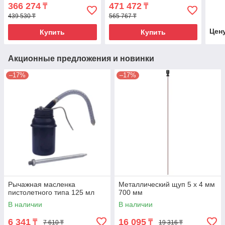
пист.), 56 л/мин, PIUSI
для ДТ(мех. счет., авт.
мин
366 274
471 472
₸
₸
пист.),52 л/мин,PIUSI
439 530 ₸
565 767 ₸
Цен
Купить
Купить
Акционные предложения и новинки
–17%
–17%
Рычажная масленка
Металлический щуп 5 х 4 мм
пистолетного типа 125 мл
700 мм
В наличии
В наличии
6 341
16 095
₸
₸
7 610 ₸
19 316 ₸