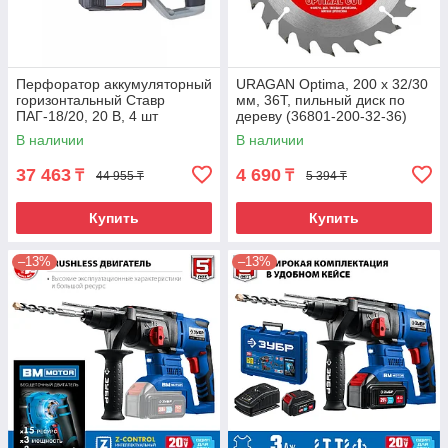
Перфоратор аккумуляторный
URAGAN Optima, 200 х 32/30
горизонтальный Ставр
мм, 36Т, пильный диск по
ПАГ-18/20, 20 В, 4 шт
дереву (36801-200-32-36)
В наличии
В наличии
37 463
4 690
₸
₸
44 955 ₸
5 394 ₸
Купить
Купить
–13%
–13%