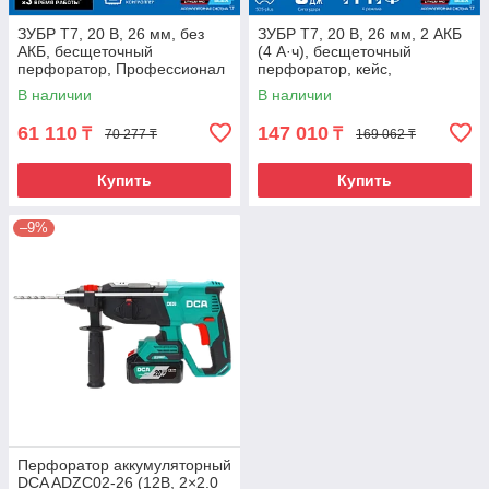
ЗУБР Т7, 20 В, 26 мм, без
ЗУБР Т7, 20 В, 26 мм, 2 АКБ
АКБ, бесщеточный
(4 А·ч), бесщеточный
перфоратор, Профессионал
перфоратор, кейс,
(PB-260)
Профессионал (PB-260-42)
В наличии
В наличии
61 110
147 010
₸
₸
70 277 ₸
169 062 ₸
Купить
Купить
–9%
Перфоратор аккумуляторный
DCA ADZC02-26 (12В, 2×2.0