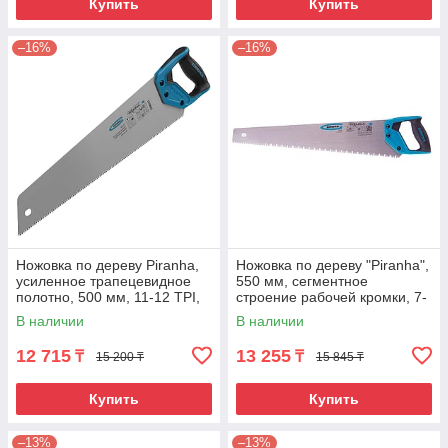
Купить
Купить
–16%
–16%
Ножовка по дереву Piranha,
Ножовка по дереву "Piranha",
усиленное трапецевидное
550 мм, сегментное
полотно, 500 мм, 11-12 TPI,
строение рабочей кромки, 7-
зуб3D, каленый зуб,
8 TPI, зуб-3D,
В наличии
В наличии
двухкомпонентная
12 715
13 255
₸
₸
15 200 ₸
15 845 ₸
Купить
Купить
–13%
–13%