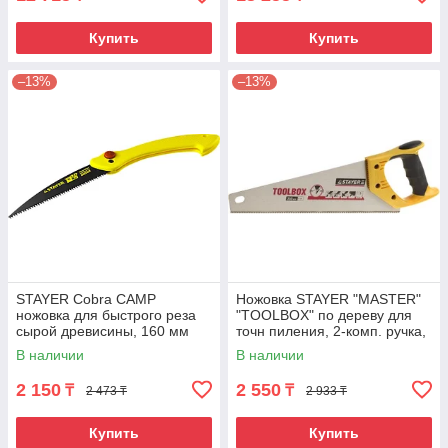
Купить
Купить
–13%
–13%
STAYER Cobra CAMP
Ножовка STAYER "MASTER"
ножовка для быстрого реза
"TOOLBOX" по дереву для
сырой древисины, 160 мм
точн пиления, 2-комп. ручка,
шаг зуба-2.5мм, L-350мм
В наличии
В наличии
2 150
2 550
₸
₸
2 473 ₸
2 933 ₸
Купить
Купить