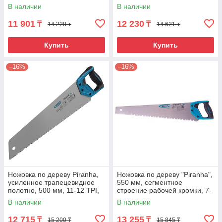
двухкомпонентная рукоятка
покрытие полотна,
В наличии
В наличии
Gross
11 901
12 230
₸
₸
14 228 ₸
14 621 ₸
Купить
Купить
–16%
–16%
Ножовка по дереву Piranha,
Ножовка по дереву "Piranha",
усиленное трапецевидное
550 мм, сегментное
полотно, 500 мм, 11-12 TPI,
строение рабочей кромки, 7-
зуб3D, каленый зуб,
8 TPI, зуб-3D,
В наличии
В наличии
двухкомпонентная
12 715
13 255
₸
₸
15 200 ₸
15 845 ₸