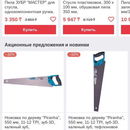
Пила ЗУБР "МАСТЕР" для
Стусло пластиковое, 300 х
Пил
стусла,
100 мм, обушковая пила
запи
однокомпонентная ручка,
350 мм,
мм/1
обушок, закаленный
двухкомпонентная
кале
3 350
5 947
10 
₸
₸
3 853 ₸
6 719 ₸
прямой зуб, шаг зуба
рукоятка Matrix.
двух
1,9/1,8мм,
руко
Купить
Купить
Акционные предложения и новинки
–16%
–16%
Ножовка по дереву "Piranha",
Ножовка по дереву "Piranha",
550 мм, 11-12 TPI, зуб-3D,
550 мм, 11-12 TPI, зуб-3D,
каленый зуб,
каленый зуб, тефлоновое