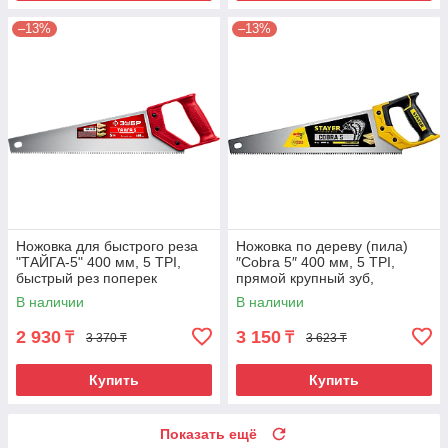
–13%
–13%
Ножовка для быстрого реза
Ножовка по дереву (пила)
"ТАЙГА-5" 400 мм, 5 TPI,
″Cobra 5″ 400 мм, 5 TPI,
быстрый рез поперек
прямой крупный зуб,
волокон, для крупных и
быстрый рез поперек
В наличии
В наличии
средних
волокон, для крупных
2 930
3 150
₸
₸
3 370 ₸
3 623 ₸
Купить
Купить
Показать ещё