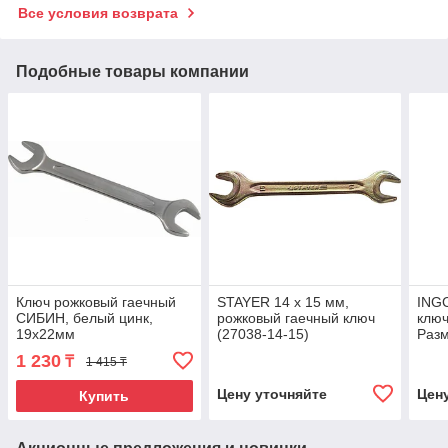
Все условия возврата
Подобные товары компании
Ключ рожковый гаечный
STAYER 14 x 15 мм,
ING
СИБИН, белый цинк,
рожковый гаечный ключ
ключ
19х22мм
(27038-14-15)
Разм
IND
1 230
₸
1 415 ₸
Цену уточняйте
Цен
Купить