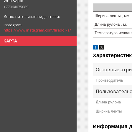
+77064075089
Ширина ленты , мм
Instagram
Длина рулона , м.
https://www.instagram.com/tirado.kz/
Температура использ
КАРТА
Характеристик
Основные атри
Производитель
Пользовательс
Длина рулона
Ширина ленты
Информация д