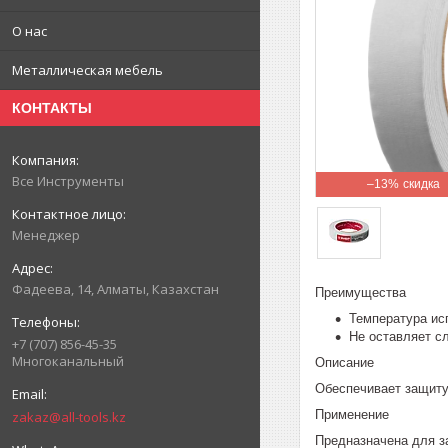
О нас
Металлическая мебель
КОНТАКТЫ
Все Инструменты
–13%
Менеджер
Фадеева, 14, Алматы, Казахстан
Преимущества
Температура ис
Не оставляет с
+7 (707) 856-45-35
Многоканальный
Описание
Обеспечивает защиту
Применение
zakaz@all-tools.kz
Предназначена для з