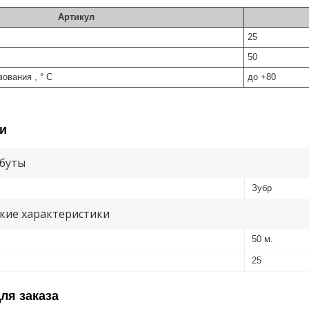
Артикул
25
50
ования , ° С
до +80
и
буты
Зубр
кие характеристики
50 м.
25
ля заказа