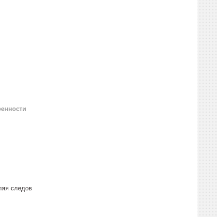
ренности
ляя следов