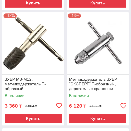
Купить
Купить
–13%
–13%
ЗУБР М8-М12,
Метчикодержатель ЗУБР
метчикодержатель Т-
"ЭКСПЕРТ" Т-образный,
образный
держатель с храповым
механизмом и реверсом, М3-
В наличии
В наличии
М10 L-85мм/L-100мм
3 360
6 120
₸
₸
3 864 ₸
7 038 ₸
Купить
Купить