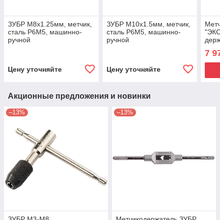
ЗУБР М8x1.25мм, метчик,
ЗУБР М10x1.5мм, метчик,
Мет
сталь Р6М5, машинно-
сталь Р6М5, машинно-
"ЭКС
ручной
ручной
держ
меха
7 9
М5-
Цену уточняйте
Цену уточняйте
Акционные предложения и новинки
–13%
–13%
ЗУБР М3-М8,
Метчикодержатель ЗУБР