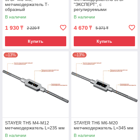
метчикодержатель Т-
"ЭКСПЕРТ", с
образный
регулируемыми
вкладышами, №2 М4-М12 L-
В наличии
В наличии
280мм
1 930
4 670
₸
₸
2 220 ₸
5 371 ₸
Купить
Купить
–13%
–13%
STAYER TH5 М4-М12
STAYER TH6 М6-М20
метчикодержатель L=235 мм
метчикодержатель L=345 мм
В наличии
В наличии