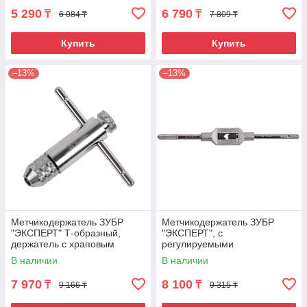
5 290
6 790
₸
₸
6 084 ₸
7 809 ₸
Купить
Купить
–13%
–13%
Метчикодержатель ЗУБР
Метчикодержатель ЗУБР
"ЭКСПЕРТ" Т-образный,
"ЭКСПЕРТ", с
держатель с храповым
регулируемыми
механизмом и реверсом, М5-
вкладышами, №3 М5-М20 L-
В наличии
В наличии
М12 L-110мм/L-120мм
380мм
7 970
8 100
₸
₸
9 166 ₸
9 315 ₸