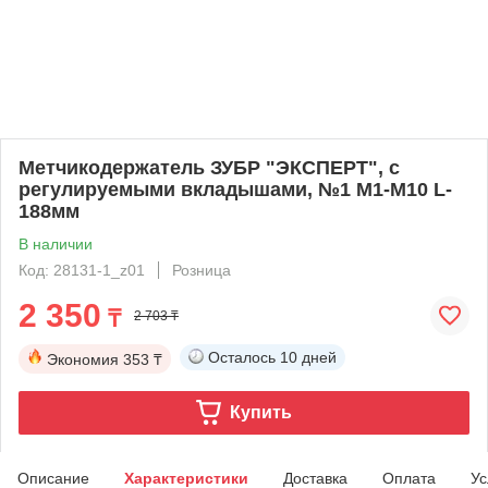
Метчикодержатель ЗУБР "ЭКСПЕРТ", с
регулируемыми вкладышами, №1 М1-М10 L-
188мм
В наличии
Код: 28131-1_z01
Розница
2 350
₸
2 703 ₸
Осталось
10 дней
Экономия
353 ₸
Купить
Описание
Характеристики
Доставка
Оплата
Ус