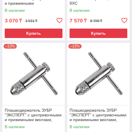
и прижимными
9ХС
винтами,30х11мм для М10, L
В наличии
В наличии
- 275мм
3 070
7 570
₸
₸
3 531 ₸
8 706 ₸
Купить
Купить
–13%
–13%
Плашкодержатель ЗУБР
Плашкодержатель ЗУБР
"ЭКСПЕРТ" с центривочными
"ЭКСПЕРТ" с центривочными
и прижимными винтами,
и прижимными винтами,
20х7мм для М3, М4, М5, L -
38х14мм для М12 - М14, L -
В наличии
В наличии
200мм
315мм