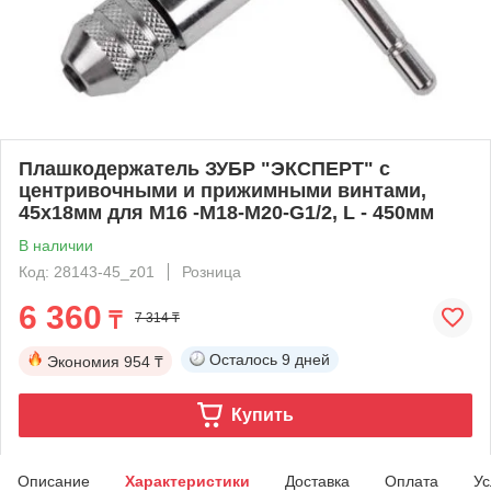
Плашкодержатель ЗУБР "ЭКСПЕРТ" с
центривочными и прижимными винтами,
45х18мм для М16 -М18-М20-G1/2, L - 450мм
В наличии
Код: 28143-45_z01
Розница
6 360
₸
7 314 ₸
Осталось
9 дней
Экономия
954 ₸
Купить
Описание
Характеристики
Доставка
Оплата
Ус