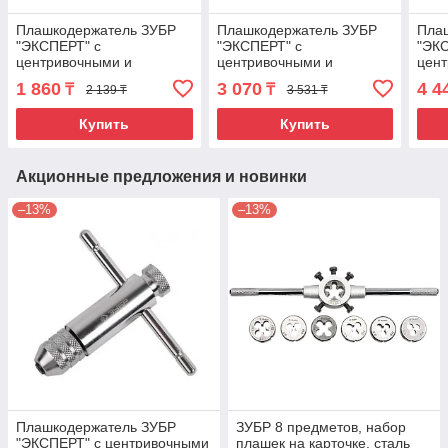
Плашкодержатель ЗУБР
Плашкодержатель ЗУБР
Пла
"ЭКСПЕРТ" с
"ЭКСПЕРТ" с
"ЭК
центривочными и
центривочными и
цен
прижимными винтами,
прижимными
при
1 860
3 070
4 4
₸
₸
2 139 ₸
3 531 ₸
20х7мм для М3, М4, М5, L
винтами,30х11мм для
38х1
- 200мм
М10, L - 275мм
- 31
Купить
Купить
Акционные предложения и новинки
–13%
–13%
Плашкодержатель ЗУБР
ЗУБР 8 предметов, набор
"ЭКСПЕРТ" с центривочными
плашек на карточке, сталь