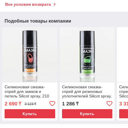
Все условия возврата
Подобные товары компании
Cиликоновая смазка-
Cиликоновая смазка-
Cили
спрей для замков и
спрей для резиновых
спре
петель Silicot spray, 210
уплотнителей Silicot spray,
Silic
мл
210 мл.
уни
2 690
1 286
3 3
₸
₸
3 123 ₸
Купить
Купить