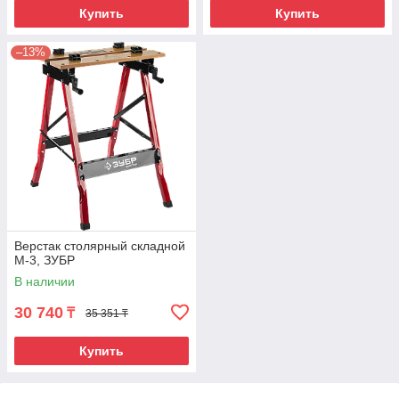
Купить
Купить
–13%
Верстак столярный складной
М-3, ЗУБР
В наличии
30 740
₸
35 351 ₸
Купить