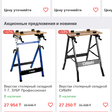
метра
Цену уточняйте
Цену уточняйте
Цен
Акционные предложения и новинки
–17%
–13%
Верстак столярный складной
Верстак столярный складной
T-7, ЗУБР Профессионал
СИБИН
В наличии
В наличии
27 954
27 250
₸
₸
33 545 ₸
31 338 ₸