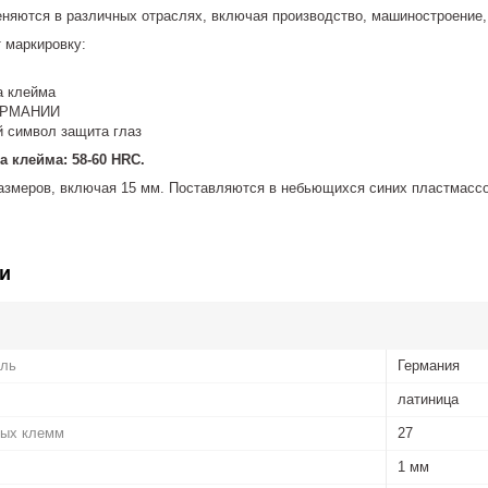
няются в различных отраслях, включая производство, машиностроение
 маркировку:
а
а клейма
ЕРМАНИИ
 символ защита глаз
 клейма: 58-60 HRC.
азмеров, включая 15 мм. Поставляются в небьющихся синих пластмассо
и
ель
Германия
латиница
ных клемм
27
1 мм