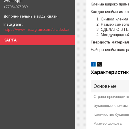
Клейма широко приме
+77064075089
Каждое клеймо имеет
Символ клейм
Instagram
Размер символ
https://www.instagram.com/tirado.kz/
СДЕЛАНО В Г
Международный
КАРТА
Твердость материала
Наборы клейм всех р
Характеристик
Основные
Страна производит
Буквенные клеммы
Количество буквен
Размер шрифта