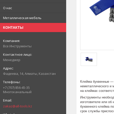
О нас
Металлическая мебель
КОНТАКТЫ
Все Инструменты
Менеджер
Фадеева, 14, Алматы, Казахстан
Клейма буквенные — 
неметаллического и 
+7 (707) 856-45-35
на клеймах соответст
Многоканальный
Инструменты необход
изготовителе или об
zakaz@all-tools.kz
буквенного клейма по
срок службы приспос