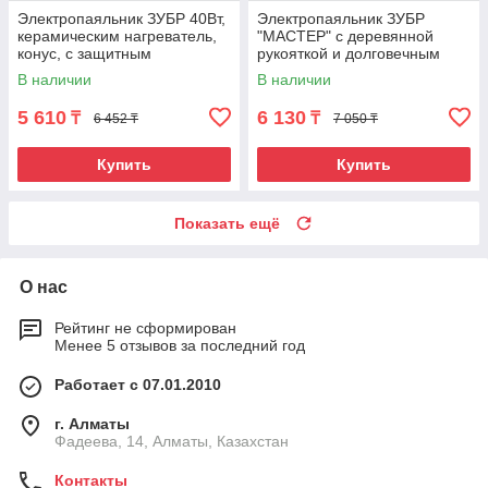
Электропаяльник ЗУБР 40Вт,
Электропаяльник ЗУБР
керамическим нагреватель,
"МАСТЕР" с деревянной
конус, с защитным
рукояткой и долговечным
колпачком, 2-к рукояткой,
жалом, форма клин, 80Вт
В наличии
В наличии
Ceramic PRO
5 610
6 130
₸
₸
6 452 ₸
7 050 ₸
Купить
Купить
Показать ещё
О нас
Рейтинг не сформирован
Менее 5 отзывов за последний год
Работает с 07.01.2010
г. Алматы
Фадеева, 14, Алматы, Казахстан
Контакты