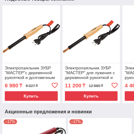
Электропаяльник ЗУБР
Электропаяльник ЗУБР
Эле
"МАСТЕР"с деревянной
"МАСТЕР" для лужения с
"МА
рукояткой и долговечным
деревянной рукояткой и
руко
жалом, форма клин,
долговечным жалом,
жало
6 980
11 200
4 4
₸
₸
8 027 ₸
12 880 ₸
100Вт
форма клин, 150Вт
Купить
Купить
Акционные предложения и новинки
–17%
–17%