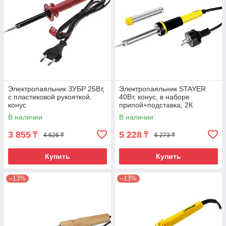
Электропаяльник ЗУБР 25Вт,
Электропаяльник STAYER
с пластиковой рукояткой,
40Вт, конус, в наборе
конус
припой+подставка, 2К
рукоятка, PROTerm
В наличии
В наличии
3 855
5 228
₸
₸
4 626 ₸
6 273 ₸
Купить
Купить
–13%
–13%