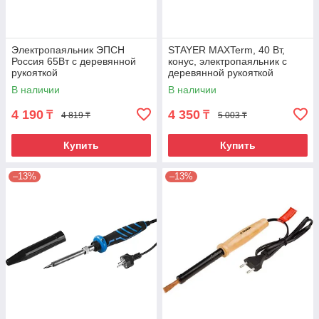
Электропаяльник ЭПСН
STAYER MAXTerm, 40 Вт,
Россия 65Вт с деревянной
конус, электропаяльник с
рукояткой
деревянной рукояткой
(55310-40)
В наличии
В наличии
4 190
4 350
₸
₸
4 819 ₸
5 003 ₸
Купить
Купить
–13%
–13%