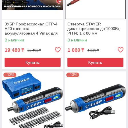
ЗУБР Профессионал ОТР-4
Отвертка STAYER
Н20 отвертка
диэлектрическая до 1000Вт,
аккумуляторная 4 Vmax для
PH № 1 х 80 мм
точных работ с набором 20
В наличии
В наличии
бит
19 480
1 060
₸
₸
22 402 ₸
1 219 ₸
Купить
Купить
–13%
–13%