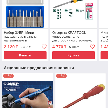
Набор ЗУБР: Мини-
Отвертка KRAFTOOL
Мини
насадки с алмазным
универсальная с
поли
напылением в
двусторонним стержнем,
2шт,
пластиковом боксе,
PH № 0-1-2-3, PZ № 1-2-3,
10х1
2 120
4 770
1 4
₸
₸
2 438 ₸
5 486 ₸
P=180, хвостовик d=3мм,
SL 6мм, 8-в-1
d3,2
10 предметов
Купить
Купить
Акционные предложения и новинки
–13%
–13%