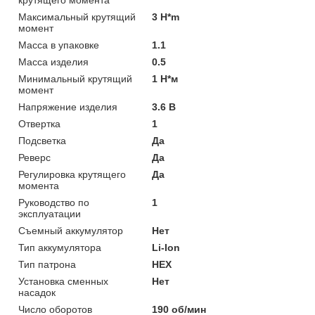
Максимальный крутящий
3 H*m
момент
Масса в упаковке
1.1
Масса изделия
0.5
Минимальный крутящий
1 Н*м
момент
Напряжение изделия
3.6 В
Отвертка
1
Подсветка
Да
Реверс
Да
Регулировка крутящего
Да
момента
Руководство по
1
эксплуатации
Съемный аккумулятор
Нет
Тип аккумулятора
Li-Ion
Тип патрона
НЕХ
Установка сменных
Нет
насадок
Число оборотов
190 об/мин