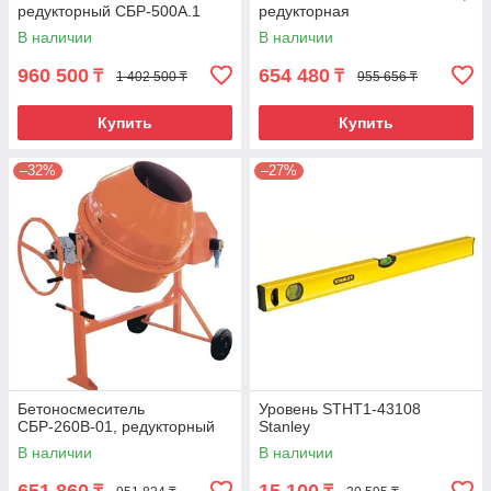
редукторный СБР-500А.1
редукторная
В наличии
В наличии
960 500
654 480
₸
₸
1 402 500 ₸
955 656 ₸
Купить
Купить
–32%
–27%
Бетоносмеситель
Уровень STHT1-43108
СБР-260В-01, редукторный
Stanley
В наличии
В наличии