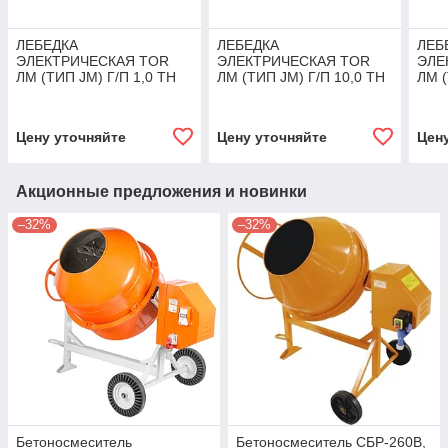
ЛЕБЕДКА
ЛЕБЕДКА
ЛЕБ
ЭЛЕКТРИЧЕСКАЯ TOR
ЭЛЕКТРИЧЕСКАЯ TOR
ЭЛЕ
ЛМ (ТИП JM) Г/П 1,0 ТН
ЛМ (ТИП JM) Г/П 10,0 ТН
ЛМ (
Н=120 М (Б/КАНАТА)
Н=450 М (Б/КАНАТА)
Н=15
Цену уточняйте
Цену уточняйте
Цен
Акционные предложения и новинки
–32%
–32%
Бетоносмеситель
Бетоносмеситель СБР-260В,