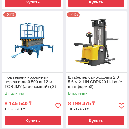
Купить
Купить
–23%
–23%
Подъемник ножничный
Штабелер самоходный 2,0 т
передвижной 500 кг 12 м
5,6 м XILIN CDDK20 Li-ion (с
TOR SJY (автономный) (G)
платформой)
В наличии
В наличии
8 145 540
8 199 475
₸
₸
10 526 761 ₸
10 596 463 ₸
Купить
Купить