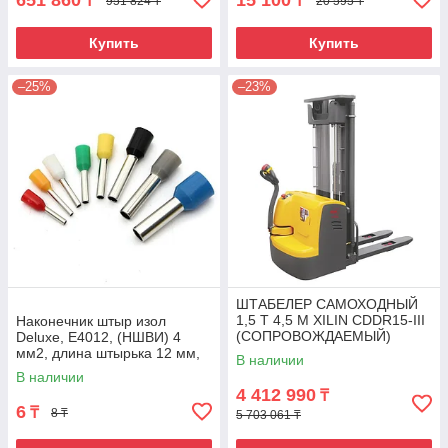
651 860
15 100
₸
₸
951 824 ₸
20 595 ₸
Купить
Купить
–25%
–23%
ШТАБЕЛЕР САМОХОДНЫЙ
1,5 Т 4,5 М XILIN CDDR15-III
Наконечник штыр изол
(СОПРОВОЖДАЕМЫЙ)
Deluxe, Е4012, (НШВИ) 4
мм2, длина штырька 12 мм,
В наличии
(1000 шт/упак)
В наличии
4 412 990
₸
6
₸
8 ₸
5 703 061 ₸