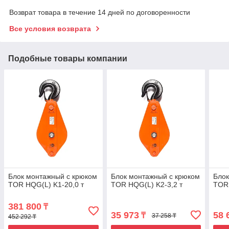
Возврат товара в течение 14 дней по договоренности
Все условия возврата
Подобные товары компании
Блок монтажный с крюком
Блок монтажный с крюком
Блок
TOR HQG(L) K1-20,0 т
TOR HQG(L) K2-3,2 т
TOR 
381 800
₸
35 973
58 
₸
37 258 ₸
452 292 ₸