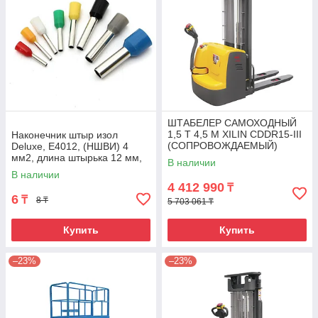
ШТАБЕЛЕР САМОХОДНЫЙ
1,5 Т 4,5 М XILIN CDDR15-III
Наконечник штыр изол
(СОПРОВОЖДАЕМЫЙ)
Deluxe, Е4012, (НШВИ) 4
мм2, длина штырька 12 мм,
В наличии
(1000 шт/упак)
В наличии
4 412 990
₸
6
₸
8 ₸
5 703 061 ₸
Купить
Купить
–23%
–23%