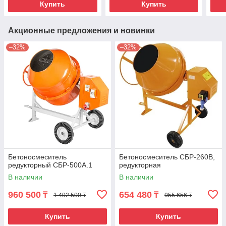
Купить
Купить
Акционные предложения и новинки
–32%
–32%
Бетоносмеситель
Бетоносмеситель СБР-260В,
редукторный СБР-500А.1
редукторная
В наличии
В наличии
960 500
654 480
₸
₸
1 402 500 ₸
955 656 ₸
Купить
Купить