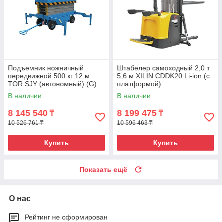
Подъемник ножничный
Штабелер самоходный 2,0 т
передвижной 500 кг 12 м
5,6 м XILIN CDDK20 Li-ion (с
TOR SJY (автономный) (G)
платформой)
В наличии
В наличии
8 145 540
8 199 475
₸
₸
10 526 761 ₸
10 596 463 ₸
Купить
Купить
Показать ещё
О нас
Рейтинг не сформирован