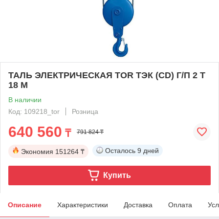
ТАЛЬ ЭЛЕКТРИЧЕСКАЯ TOR ТЭК (CD) Г/П 2 Т
18 М
В наличии
Код: 109218_tor
Розница
640 560
₸
791 824 ₸
Осталось
9 дней
Экономия
151264 ₸
Купить
Описание
Характеристики
Доставка
Оплата
Усл