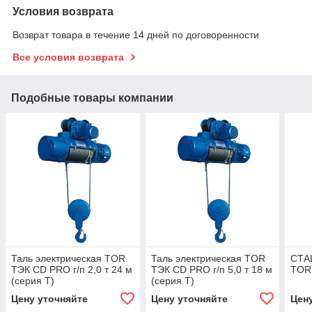
Условия возврата
Возврат товара в течение 14 дней по договоренности
Все условия возврата
Подобные товары компании
Таль электрическая TOR
Таль электрическая TOR
СТАЦ
ТЭК CD PRO г/п 2,0 т 24 м
ТЭК CD PRO г/п 5,0 т 18 м
TOR 
(серия T)
(серия T)
Цену уточняйте
Цену уточняйте
Цен