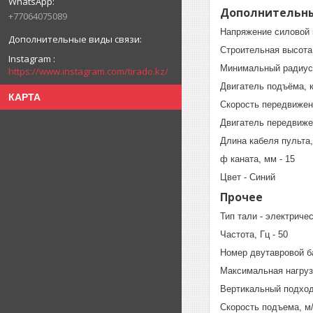
Дополнительн
+77064075089
Напряжение силовой ц
Строительная высота,
Instagram
Минимальный радиус з
https://www.instagram.com/tirado.kz/
Двигатель подъёма, к
КАРТА
Скорость передвижени
Двигатель передвижен
Длина кабеля пульта, 
ф каната, мм - 15
Цвет - Синий
Прочее
Тип тали - электриче
Частота, Гц - 50
Номер двутавровой б
Максимальная нагрузка
Вертикальный подход
Скорость подъема, м/