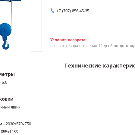
+7 (707) 856-45-35
возврат товара в течение 14 дней
по догово
Технические характери
метры
 5,0
ковки
вянный ящик
м - 2030х570х750
1055х1283