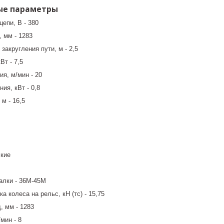
ые параметры
епи, В - 380
 мм - 1283
акругления пути, м - 2,5
Вт - 7,5
я, м/мин - 20
ия, кВт - 0,8
м - 16,5
ские
алки - 36М-45М
 колеса на рельс, кН (тс) - 15,75
, мм - 1283
мин - 8