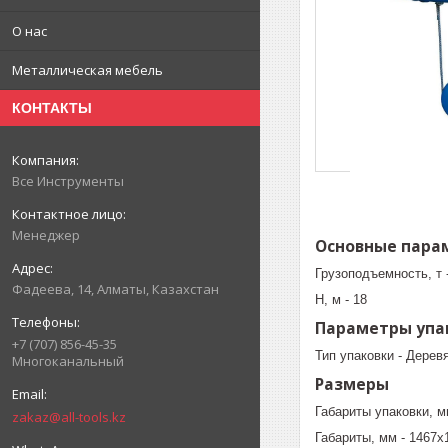
О нас
Металлическая мебель
КОНТАКТЫ
Все Инструменты
Менеджер
Основные пара
Грузоподъемность, т -
Фадеева, 14, Алматы, Казахстан
Н, м - 18
Параметры упа
+7 (707) 856-45-35
Тип упаковки - Дере
Многоканальный
Размеры
Габариты упаковки, м
zakaz@all-tools.kz
Габариты, мм - 1467х