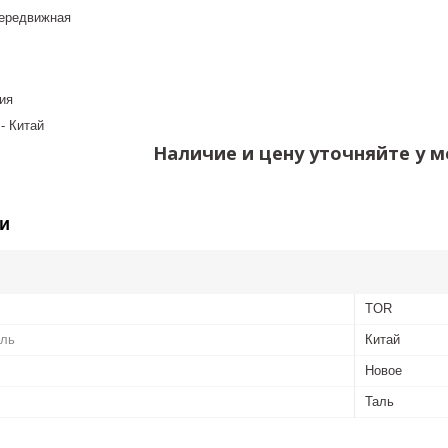
передвижная
ь
ия
- Китай
Наличие и цену уточняйте у м
и
TOR
ель
Китай
Новое
Таль