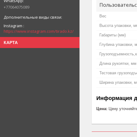
Пользовательс
+77064075089
Вес
Instagram
Высота упаковки, м
https://www.instagram.com/tirado.kz/
Габариты (мм)
КАРТА
Глубина упаковки, 
Грузоподъемность,к
Длина рукоятки, мм
Тестовая грузопод
Ширина упаковки, 
Информация д
Цена:
Цену уточняйт