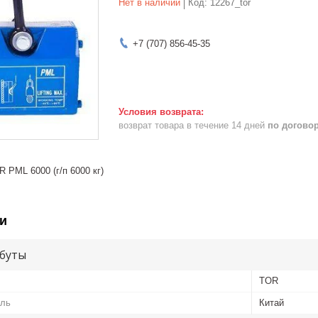
Нет в наличии
Код:
12267_tor
+7 (707) 856-45-35
возврат товара в течение 14 дней
по догово
 PML 6000 (г/п 6000 кг)
и
буты
TOR
ель
Китай