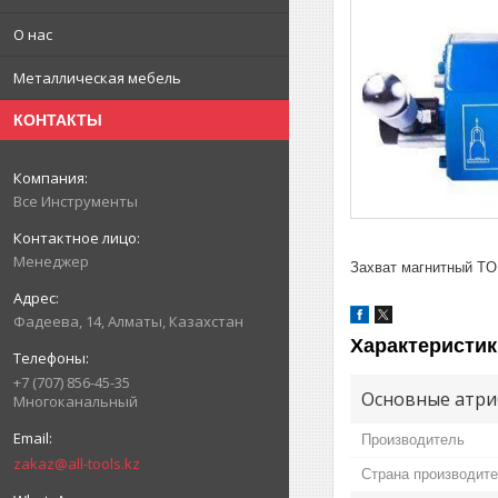
О нас
Металлическая мебель
КОНТАКТЫ
Все Инструменты
Менеджер
Захват магнитный TOR
Фадеева, 14, Алматы, Казахстан
Характеристик
+7 (707) 856-45-35
Основные атри
Многоканальный
Производитель
zakaz@all-tools.kz
Страна производит