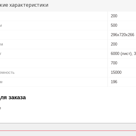
кие характеристики
200
м
500
296х720х266
мм
200
г
6000 (лист), 3
700
ъемность
15000
мм
196
ля заказа
е