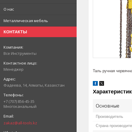
О нас
Металлическая мебель
КОНТАКТЫ
Все Инструменты
Менеджер
Таль ручная червячн
Фадеева, 14, Алматы, Казахстан
Характеристик
+7 (707) 856-45-35
Основные
Многоканальный
Производитель
zakaz@all-tools.kz
Страна производит