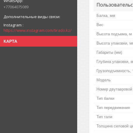
Пользовательс
+77064075089
Балка, мм
Instagram
Вес
https://www.instagram.com/tirado.kz/
Высота подъема, м
КАРТА
Высота упаковки, м
Габариты (мм)
Глубина упаковки, 
Грузоподъемность, 
Модель
Номер двутавровой
Тип балки
Тип передвижения
Тип тали
Толщина силовой ц