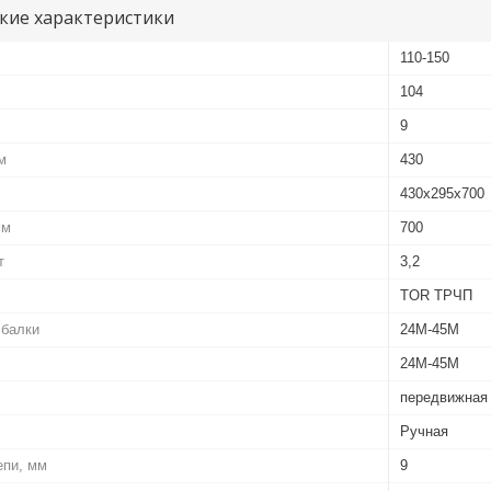
кие характеристики
110-150
104
9
м
430
430x295x700
мм
700
т
3,2
TOR ТРЧП
 балки
24M-45M
24M-45M
передвижная
Ручная
епи, мм
9