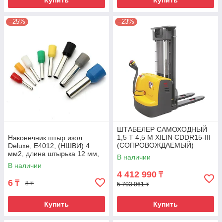
Купить
Купить
–25%
–23%
ШТАБЕЛЕР САМОХОДНЫЙ
1,5 Т 4,5 М XILIN CDDR15-III
Наконечник штыр изол
(СОПРОВОЖДАЕМЫЙ)
Deluxe, Е4012, (НШВИ) 4
мм2, длина штырька 12 мм,
В наличии
(1000 шт/упак)
В наличии
4 412 990
₸
6
₸
8 ₸
5 703 061 ₸
Купить
Купить