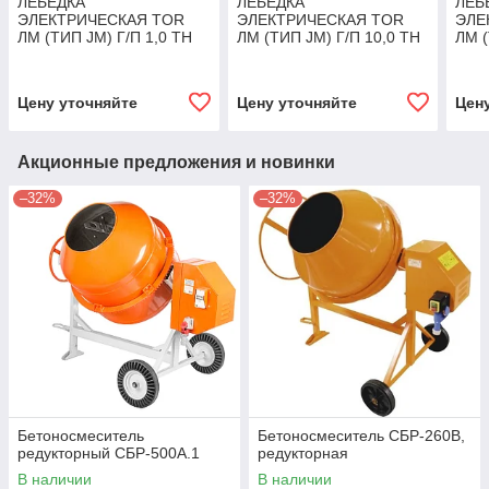
ЛЕБЕДКА
ЛЕБЕДКА
ЛЕБ
ЭЛЕКТРИЧЕСКАЯ TOR
ЭЛЕКТРИЧЕСКАЯ TOR
ЭЛЕ
ЛМ (ТИП JM) Г/П 1,0 ТН
ЛМ (ТИП JM) Г/П 10,0 ТН
ЛМ (
Н=120 М (Б/КАНАТА)
Н=450 М (Б/КАНАТА)
Н=15
Цену уточняйте
Цену уточняйте
Цен
Акционные предложения и новинки
–32%
–32%
Бетоносмеситель
Бетоносмеситель СБР-260В,
редукторный СБР-500А.1
редукторная
В наличии
В наличии