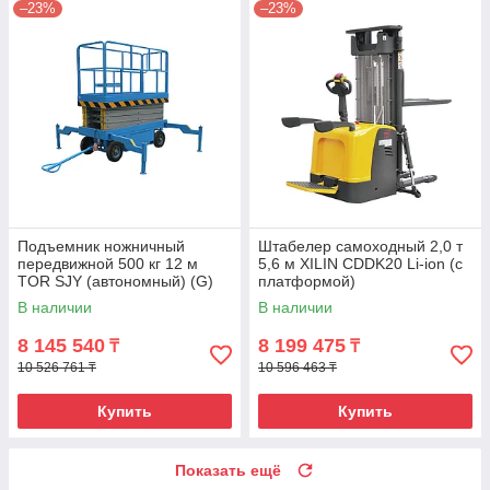
–23%
–23%
Подъемник ножничный
Штабелер самоходный 2,0 т
передвижной 500 кг 12 м
5,6 м XILIN CDDK20 Li-ion (с
TOR SJY (автономный) (G)
платформой)
В наличии
В наличии
8 145 540
8 199 475
₸
₸
10 526 761 ₸
10 596 463 ₸
Купить
Купить
Показать ещё