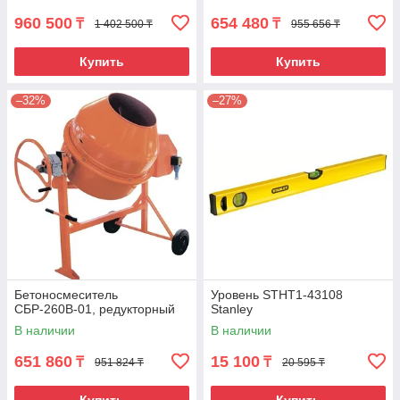
960 500
654 480
₸
₸
1 402 500 ₸
955 656 ₸
Купить
Купить
–32%
–27%
Бетоносмеситель
Уровень STHT1-43108
СБР-260В-01, редукторный
Stanley
В наличии
В наличии
651 860
15 100
₸
₸
951 824 ₸
20 595 ₸