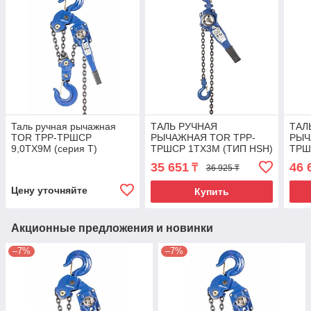
Таль ручная рычажная
ТАЛЬ РУЧНАЯ
ТАЛ
TOR ТРР-ТРШСР
РЫЧАЖНАЯ TOR ТРР-
РЫЧ
9,0ТХ9М (серия T)
ТРШСР 1ТХ3М (ТИП HSH)
ТРШ
35 651
46 
₸
36 925 ₸
Цену уточняйте
Купить
Акционные предложения и новинки
–7%
–7%