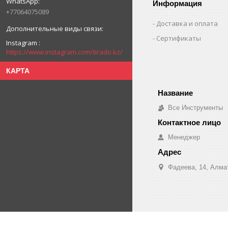
Информация
+77064075089
Доставка и оплата
Сертификаты
Instagram
https://www.instagram.com/tirado.kz/
КАРТА
Все Инструменты
Менеджер
Фадеева, 14, Алма