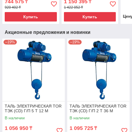
744 575
1 150 395
₸
₸
920 402 ₸
1 422 052 ₸
Цен
Купить
Купить
Акционные предложения и новинки
–19%
–19%
ТАЛЬ ЭЛЕКТРИЧЕСКАЯ TOR
ТАЛЬ ЭЛЕКТРИЧЕСКАЯ TOR
ТЭК (CD) Г/П 5 Т 12 М
ТЭК (CD) Г/П 2 Т 36 М
В наличии
В наличии
1 056 950
1 095 725
₸
₸