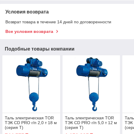
Условия возврата
Возврат товара в течение 14 дней по договоренности
Все условия возврата
Подобные товары компании
Таль электрическая TOR
Таль электрическая TOR
Таль
ТЭК CD PRO г/п 2,0 т 18 м
ТЭК CD PRO г/п 5,0 т 12 м
ТЭК 
(серия T)
(серия T)
(сер