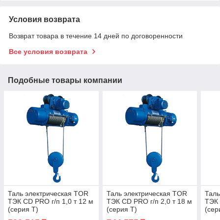
Условия возврата
Возврат товара в течение 14 дней по договоренности
Все условия возврата
Подобные товары компании
Таль электрическая TOR
Таль электрическая TOR
Таль
ТЭК CD PRO г/п 1,0 т 12 м
ТЭК CD PRO г/п 2,0 т 18 м
ТЭК 
(серия T)
(серия T)
(сер