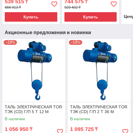
539 515
744 575
₸
₸
666 913 ₸
920 402 ₸
Цен
Купить
Купить
Акционные предложения и новинки
–19%
–19%
ТАЛЬ ЭЛЕКТРИЧЕСКАЯ TOR
ТАЛЬ ЭЛЕКТРИЧЕСКАЯ TOR
ТЭК (CD) Г/П 5 Т 12 М
ТЭК (CD) Г/П 2 Т 36 М
В наличии
В наличии
1 056 950
1 095 725
₸
₸