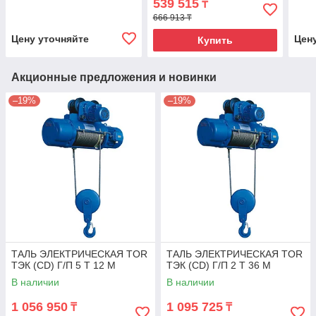
539 515
₸
666 913 ₸
Цену уточняйте
Цен
Купить
Акционные предложения и новинки
–19%
–19%
ТАЛЬ ЭЛЕКТРИЧЕСКАЯ TOR
ТАЛЬ ЭЛЕКТРИЧЕСКАЯ TOR
ТЭК (CD) Г/П 5 Т 12 М
ТЭК (CD) Г/П 2 Т 36 М
В наличии
В наличии
1 056 950
1 095 725
₸
₸