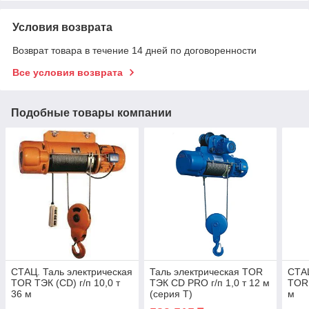
Условия возврата
Возврат товара в течение 14 дней по договоренности
Все условия возврата
Подобные товары компании
СТАЦ. Таль электрическая
Таль электрическая TOR
СТАЦ
TOR ТЭК (CD) г/п 10,0 т
ТЭК CD PRO г/п 1,0 т 12 м
TOR 
36 м
(серия T)
м