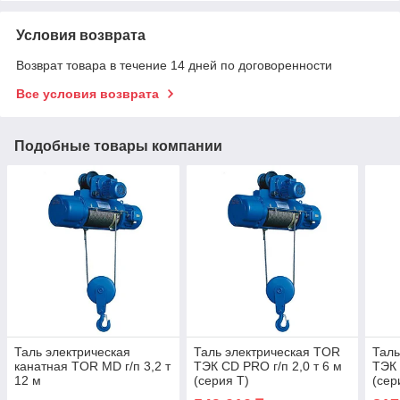
Условия возврата
Возврат товара в течение 14 дней по договоренности
Все условия возврата
Подобные товары компании
Таль электрическая
Таль электрическая TOR
Таль
канатная TOR MD г/п 3,2 т
ТЭК CD PRO г/п 2,0 т 6 м
ТЭК 
12 м
(серия T)
(сер