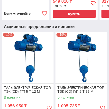
549 010
817
₸
678 651 ₸
1 009
Цену уточняйте
Купить
Акционные предложения и новинки
–19%
–19%
ТАЛЬ ЭЛЕКТРИЧЕСКАЯ TOR
ТАЛЬ ЭЛЕКТРИЧЕСКАЯ TOR
ТЭК (CD) Г/П 5 Т 12 М
ТЭК (CD) Г/П 2 Т 36 М
В наличии
В наличии
1 056 950
1 095 725
₸
₸