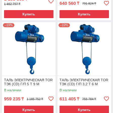
640 560
₸
791 824 ₸
1 462 797 ₸
Купить
Купить
–19%
–19%
ТАЛЬ ЭЛЕКТРИЧЕСКАЯ TOR
ТАЛЬ ЭЛЕКТРИЧЕСКАЯ TOR
ТЭК (CD) Г/П 5 Т 9 М
ТЭК (CD) Г/П 3,2 Т 6 М
В наличии
В наличии
959 235
611 405
₸
₸
1 185 752 ₸
755 784 ₸
Купить
Купить