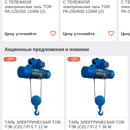
С ТЕЛЕЖКОЙ
С ТЕЛЕЖКОЙ
С Т
электрическая таль TOR
электрическая таль TOR
элек
PA-125/250 12/6M (Z)
PA-250/500 12/6M (Z)
PA-2
Цену уточняйте
Цену уточняйте
Цен
Акционные предложения и новинки
–19%
–19%
ТАЛЬ ЭЛЕКТРИЧЕСКАЯ TOR
ТАЛЬ ЭЛЕКТРИЧЕСКАЯ TOR
ТЭК (CD) Г/П 5 Т 12 М
ТЭК (CD) Г/П 2 Т 36 М