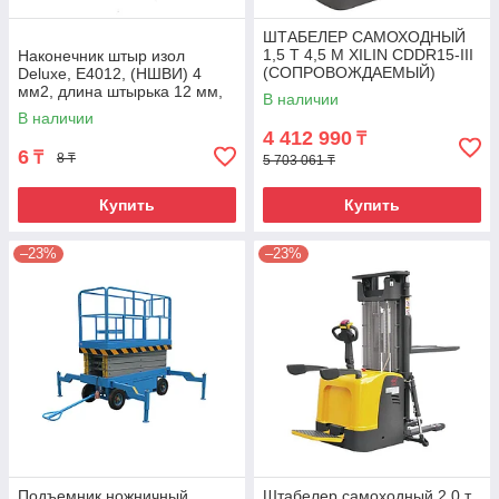
ШТАБЕЛЕР САМОХОДНЫЙ
1,5 Т 4,5 М XILIN CDDR15-III
Наконечник штыр изол
(СОПРОВОЖДАЕМЫЙ)
Deluxe, Е4012, (НШВИ) 4
мм2, длина штырька 12 мм,
В наличии
(1000 шт/упак)
В наличии
4 412 990
₸
6
₸
8 ₸
5 703 061 ₸
Купить
Купить
–23%
–23%
Подъемник ножничный
Штабелер самоходный 2,0 т