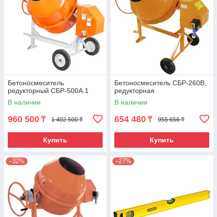
Бетоносмеситель
Бетоносмеситель СБР-260В,
редукторный СБР-500А.1
редукторная
В наличии
В наличии
960 500
654 480
₸
₸
1 402 500 ₸
955 656 ₸
Купить
Купить
–32%
–27%