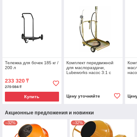
Тележка для бочек 185 кг /
Комплект передвижной
Комп
200 л
для маслораздачи,
масл
Lubeworks насос 3:1 с
насо
тележкой для 200л бочек,
сжат
233 320
₸
шланг 4м.
стен
279 984 ₸
Цену уточняйте
Цен
Купить
Акционные предложения и новинки
–32%
–32%