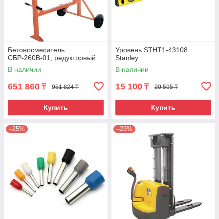
Бетоносмеситель
Уровень STHT1-43108
СБР-260В-01, редукторный
Stanley
В наличии
В наличии
651 860
15 100
₸
₸
951 824 ₸
20 595 ₸
Купить
Купить
–25%
–23%