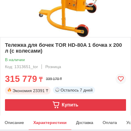
Тележка для бочек TOR HD-80A 1 бочка х 200
л (с колесами)
В наличии
Код: 1313651_tor
Розница
315 779
₸
339 170 ₸
Осталось
7 дней
Экономия
23391 ₸
Купить
Описание
Характеристики
Доставка
Оплата
Ус