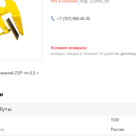
Нет в наличии
Код:
122055_tor
+7 (707) 856-45-35
возврат товара в течение 14 дней
по догово
анелей ZSP г/п 0,5 т
и
буты
TOR
ель
Россия