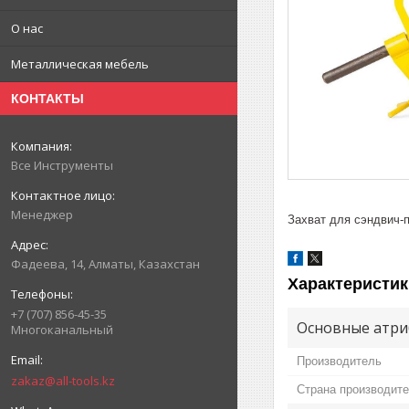
О нас
Металлическая мебель
КОНТАКТЫ
Все Инструменты
Менеджер
Захват для сэндвич-п
Фадеева, 14, Алматы, Казахстан
Характеристик
+7 (707) 856-45-35
Основные атри
Многоканальный
Производитель
zakaz@all-tools.kz
Страна производит