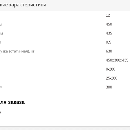
кие характеристики
12
м
450
мм
435
т
0,5
зка (статичная), кг
630
450х300х435
0-280
25-280
мм
300
ля заказа
е