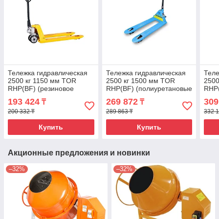
Тележка гидравлическая
Тележка гидравлическая
Теле
2500 кг 1150 мм TOR
2500 кг 1500 мм TOR
2500
RHP(BF) (резиновое
RHP(BF) (полиуретановые
RHP(
колесо)
колеса)
коле
193 424
269 872
309
₸
₸
200 332 ₸
289 863 ₸
332 1
Купить
Купить
Акционные предложения и новинки
–32%
–32%