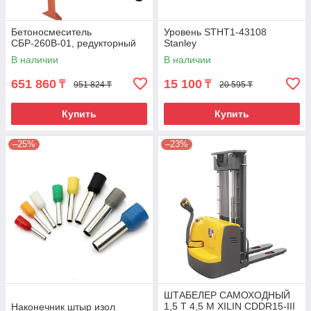
Бетоносмеситель
Уровень STHT1-43108
СБР-260В-01, редукторный
Stanley
В наличии
В наличии
651 860
15 100
₸
₸
951 824 ₸
20 595 ₸
Купить
Купить
–25%
–23%
ШТАБЕЛЕР САМОХОДНЫЙ
1,5 Т 4,5 М XILIN CDDR15-III
Наконечник штыр изол