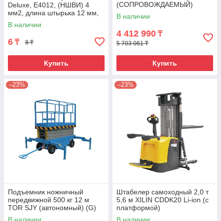
(СОПРОВОЖДАЕМЫЙ)
Deluxe, Е4012, (НШВИ) 4
мм2, длина штырька 12 мм,
В наличии
(1000 шт/упак)
В наличии
4 412 990
₸
6
₸
8 ₸
5 703 061 ₸
Купить
Купить
–23%
–23%
Подъемник ножничный
Штабелер самоходный 2,0 т
передвижной 500 кг 12 м
5,6 м XILIN CDDK20 Li-ion (с
TOR SJY (автономный) (G)
платформой)
В наличии
В наличии