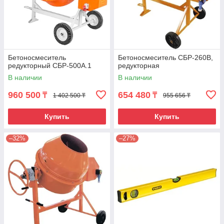
Бетоносмеситель
Бетоносмеситель СБР-260В,
редукторный СБР-500А.1
редукторная
В наличии
В наличии
960 500
654 480
₸
₸
1 402 500 ₸
955 656 ₸
Купить
Купить
–32%
–27%