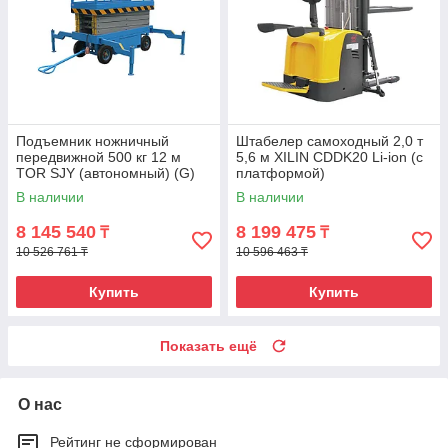
Подъемник ножничный
Штабелер самоходный 2,0 т
передвижной 500 кг 12 м
5,6 м XILIN CDDK20 Li-ion (с
TOR SJY (автономный) (G)
платформой)
В наличии
В наличии
8 145 540
8 199 475
₸
₸
10 526 761 ₸
10 596 463 ₸
Купить
Купить
Показать ещё
О нас
Рейтинг не сформирован