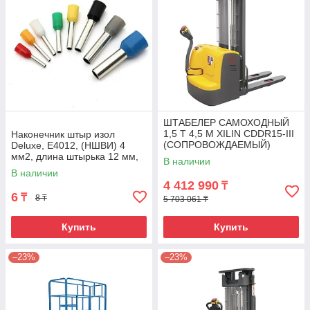
ШТАБЕЛЕР САМОХОДНЫЙ
1,5 Т 4,5 М XILIN CDDR15-III
Наконечник штыр изол
(СОПРОВОЖДАЕМЫЙ)
Deluxe, Е4012, (НШВИ) 4
мм2, длина штырька 12 мм,
В наличии
(1000 шт/упак)
В наличии
4 412 990
₸
6
₸
8 ₸
5 703 061 ₸
Купить
Купить
–23%
–23%