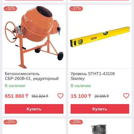
–32%
–27%
Бетоносмеситель
Уровень STHT1-43108
СБР-260В-01, редукторный
Stanley
В наличии
В наличии
651 860
15 100
₸
₸
951 824 ₸
20 595 ₸
Купить
Купить
–25%
–23%