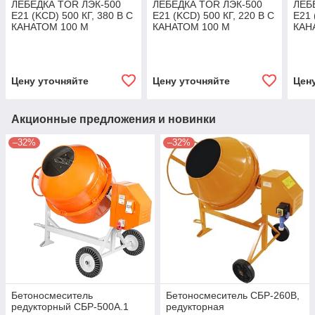
ЛЕБЕДКА TOR ЛЭК-500
ЛЕБЕДКА TOR ЛЭК-500
ЛЕБ
E21 (KCD) 500 КГ, 380 В С
E21 (KCD) 500 КГ, 220 В С
E21 
КАНАТОМ 100 М
КАНАТОМ 100 М
КАН
Цену уточняйте
Цену уточняйте
Цен
Акционные предложения и новинки
–32%
–32%
Бетоносмеситель
Бетоносмеситель СБР-260В,
редукторный СБР-500А.1
редукторная