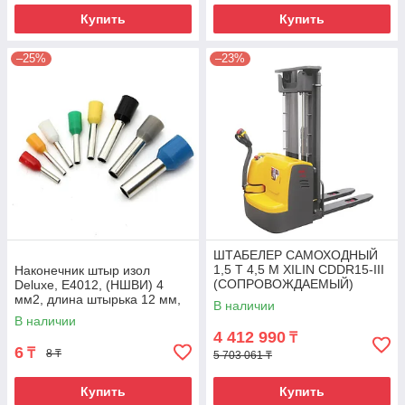
Купить
Купить
–25%
–23%
ШТАБЕЛЕР САМОХОДНЫЙ
1,5 Т 4,5 М XILIN CDDR15-III
Наконечник штыр изол
(СОПРОВОЖДАЕМЫЙ)
Deluxe, Е4012, (НШВИ) 4
мм2, длина штырька 12 мм,
В наличии
(1000 шт/упак)
В наличии
4 412 990
₸
6
₸
8 ₸
5 703 061 ₸
Купить
Купить