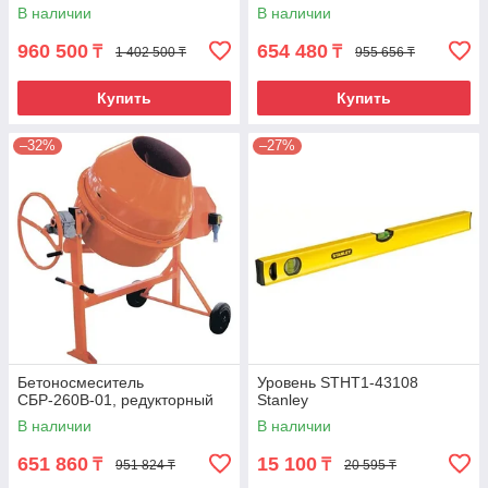
В наличии
В наличии
960 500
654 480
₸
₸
1 402 500 ₸
955 656 ₸
Купить
Купить
–32%
–27%
Бетоносмеситель
Уровень STHT1-43108
СБР-260В-01, редукторный
Stanley
В наличии
В наличии
651 860
15 100
₸
₸
951 824 ₸
20 595 ₸