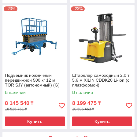
–23%
–23%
Подъемник ножничный
Штабелер самоходный 2,0 т
передвижной 500 кг 12 м
5,6 м XILIN CDDK20 Li-ion (с
TOR SJY (автономный) (G)
платформой)
В наличии
В наличии
8 145 540
8 199 475
₸
₸
10 526 761 ₸
10 596 463 ₸
Купить
Купить