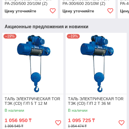
PA-250/500 20/10M (Z)
PA-300/600 20/10M (Z)
PA-4
Цену уточняйте
Цену уточняйте
Цен
Акционные предложения и новинки
–19%
–19%
ТАЛЬ ЭЛЕКТРИЧЕСКАЯ TOR
ТАЛЬ ЭЛЕКТРИЧЕСКАЯ TOR
ТЭК (CD) Г/П 5 Т 12 М
ТЭК (CD) Г/П 2 Т 36 М
В наличии
В наличии
1 056 950
1 095 725
₸
₸
1 306 545 ₸
1 354 474 ₸