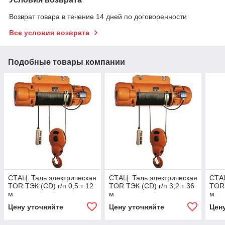
Возврат товара в течение 14 дней по договоренности
Все условия возврата
Подобные товары компании
СТАЦ. Таль электрическая
СТАЦ. Таль электрическая
СТАЦ
TOR ТЭК (CD) г/п 0,5 т 12
TOR ТЭК (CD) г/п 3,2 т 36
TOR 
м
м
м
Цену уточняйте
Цену уточняйте
Цен