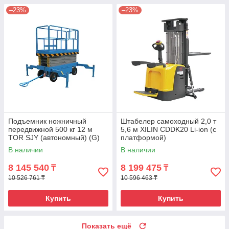
–23%
–23%
Подъемник ножничный
Штабелер самоходный 2,0 т
передвижной 500 кг 12 м
5,6 м XILIN CDDK20 Li-ion (с
TOR SJY (автономный) (G)
платформой)
В наличии
В наличии
8 145 540
8 199 475
₸
₸
10 526 761 ₸
10 596 463 ₸
Купить
Купить
Показать ещё