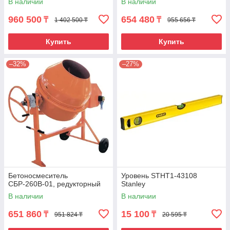
В наличии
В наличии
960 500
654 480
₸
₸
1 402 500 ₸
955 656 ₸
Купить
Купить
–32%
–27%
Бетоносмеситель
Уровень STHT1-43108
СБР-260В-01, редукторный
Stanley
В наличии
В наличии
651 860
15 100
₸
₸
951 824 ₸
20 595 ₸