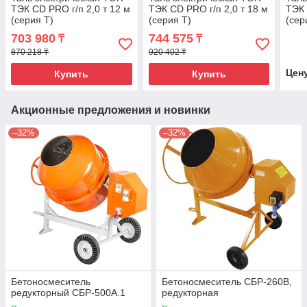
ТЭК CD PRO г/п 2,0 т 12 м
ТЭК CD PRO г/п 2,0 т 18 м
ТЭК 
(серия T)
(серия T)
(сер
703 980
744 575
₸
₸
870 218 ₸
920 402 ₸
Цен
Купить
Купить
Акционные предложения и новинки
–32%
–32%
Бетоносмеситель
Бетоносмеситель СБР-260В,
редукторный СБР-500А.1
редукторная