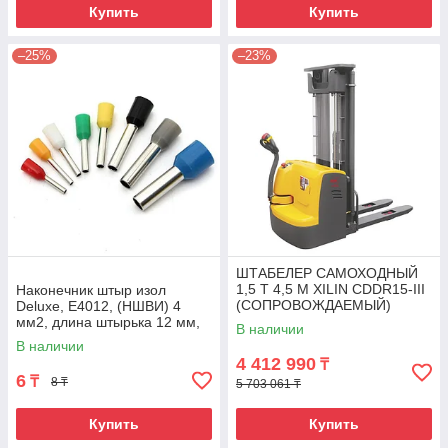
Купить
Купить
–25%
–23%
ШТАБЕЛЕР САМОХОДНЫЙ
1,5 Т 4,5 М XILIN CDDR15-III
Наконечник штыр изол
(СОПРОВОЖДАЕМЫЙ)
Deluxe, Е4012, (НШВИ) 4
мм2, длина штырька 12 мм,
В наличии
(1000 шт/упак)
В наличии
4 412 990
₸
6
₸
8 ₸
5 703 061 ₸
Купить
Купить