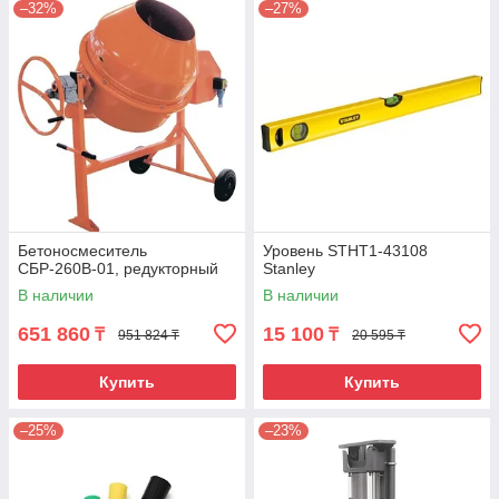
–32%
–27%
Бетоносмеситель
Уровень STHT1-43108
СБР-260В-01, редукторный
Stanley
В наличии
В наличии
651 860
15 100
₸
₸
951 824 ₸
20 595 ₸
Купить
Купить
–25%
–23%