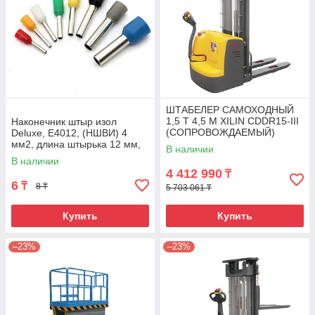
ШТАБЕЛЕР САМОХОДНЫЙ
1,5 Т 4,5 М XILIN CDDR15-III
Наконечник штыр изол
(СОПРОВОЖДАЕМЫЙ)
Deluxe, Е4012, (НШВИ) 4
мм2, длина штырька 12 мм,
В наличии
(1000 шт/упак)
В наличии
4 412 990
₸
6
₸
8 ₸
5 703 061 ₸
Купить
Купить
–23%
–23%