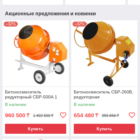
Акционные предложения и новинки
–32%
–32%
Бетоносмеситель
Бетоносмеситель СБР-260В,
редукторный СБР-500А.1
редукторная
В наличии
В наличии
960 500
654 480
₸
₸
1 402 500 ₸
955 656 ₸
Купить
Купить