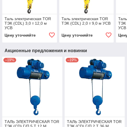
Таль электрическая TOR
Таль электрическая TOR
Таль
ТЭК (CDL) 3,0 т 12,0 м
ТЭК (CDL) 2,0 т 9,0 м УСВ
ТЭК 
УСВ
УСВ
Цену уточняйте
Цену уточняйте
Цен
Акционные предложения и новинки
–19%
–19%
ТАЛЬ ЭЛЕКТРИЧЕСКАЯ TOR
ТАЛЬ ЭЛЕКТРИЧЕСКАЯ TOR
ТЭК (CD) Г/П 5 Т 12 М
ТЭК (CD) Г/П 2 Т 36 М