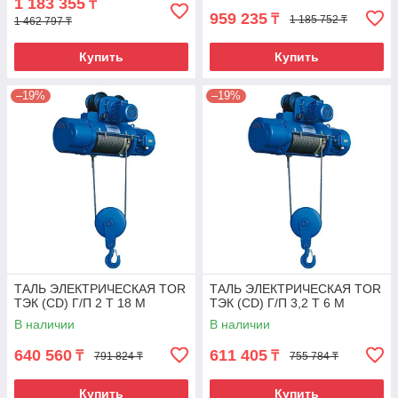
1 183 355
₸
959 235
₸
1 185 752 ₸
1 462 797 ₸
Купить
Купить
–19%
–19%
ТАЛЬ ЭЛЕКТРИЧЕСКАЯ TOR
ТАЛЬ ЭЛЕКТРИЧЕСКАЯ TOR
ТЭК (CD) Г/П 2 Т 18 М
ТЭК (CD) Г/П 3,2 Т 6 М
В наличии
В наличии
640 560
611 405
₸
₸
791 824 ₸
755 784 ₸
Купить
Купить