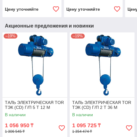
Цену уточняйте
Цену уточняйте
Цен
Акционные предложения и новинки
–19%
–19%
ТАЛЬ ЭЛЕКТРИЧЕСКАЯ TOR
ТАЛЬ ЭЛЕКТРИЧЕСКАЯ TOR
ТЭК (CD) Г/П 5 Т 12 М
ТЭК (CD) Г/П 2 Т 36 М
В наличии
В наличии
1 056 950
1 095 725
₸
₸
1 306 545 ₸
1 354 474 ₸