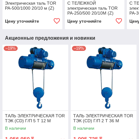
Электрическая таль TOR
С ТЕЛЕЖКОЙ
С Т
PA-500/1000 20/10 м (Z)
электрическая таль TOR
элек
PA-250/500 20/10M (Z)
PA-3
Цену уточняйте
Цену уточняйте
Цен
Акционные предложения и новинки
–19%
–19%
ТАЛЬ ЭЛЕКТРИЧЕСКАЯ TOR
ТАЛЬ ЭЛЕКТРИЧЕСКАЯ TOR
ТЭК (CD) Г/П 5 Т 12 М
ТЭК (CD) Г/П 2 Т 36 М
В наличии
В наличии