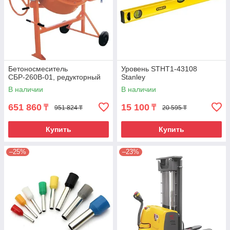
Бетоносмеситель
Уровень STHT1-43108
СБР-260В-01, редукторный
Stanley
В наличии
В наличии
651 860
15 100
₸
₸
951 824 ₸
20 595 ₸
Купить
Купить
–25%
–23%