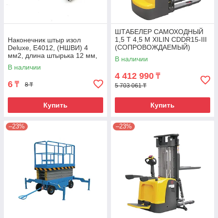
ШТАБЕЛЕР САМОХОДНЫЙ
1,5 Т 4,5 М XILIN CDDR15-III
Наконечник штыр изол
(СОПРОВОЖДАЕМЫЙ)
Deluxe, Е4012, (НШВИ) 4
мм2, длина штырька 12 мм,
В наличии
(1000 шт/упак)
В наличии
4 412 990
₸
6
₸
8 ₸
5 703 061 ₸
Купить
Купить
–23%
–23%