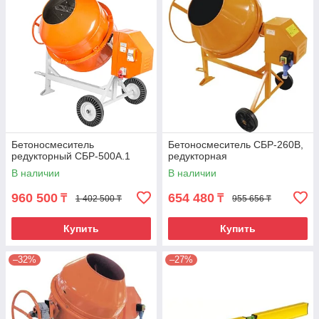
Бетоносмеситель
Бетоносмеситель СБР-260В,
редукторный СБР-500А.1
редукторная
В наличии
В наличии
960 500
654 480
₸
₸
1 402 500 ₸
955 656 ₸
Купить
Купить
–32%
–27%