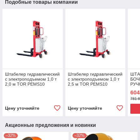
Подобные товары компании
Штабелер гидравлический
Штабелер гидравлический
ШТА
с электроподъемом 1,0 т
с электроподъемом 1,0 т
БОЧ
2,0 м TOR PEMS10
2,5 м TOR PEMS10
РУЧ
ГИД
604
COT
781 8
Цену уточняйте
Цену уточняйте
Акционные предложения и новинки
–32%
–32%