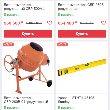
Бетоносмеситель
Бетоносмеситель СБР-260В,
редукторный СБР-500А.1
редукторная
В наличии
В наличии
960 500
654 480
₸
₸
1 402 500 ₸
955 656 ₸
Купить
Купить
–32%
–27%
Бетоносмеситель
Уровень STHT1-43108
СБР-260В-01, редукторный
Stanley
В наличии
В наличии