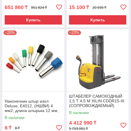
651 860
15 100
₸
₸
951 824 ₸
20 595 ₸
Купить
Купить
–25%
–23%
ШТАБЕЛЕР САМОХОДНЫЙ
1,5 Т 4,5 М XILIN CDDR15-III
Наконечник штыр изол
(СОПРОВОЖДАЕМЫЙ)
Deluxe, Е4012, (НШВИ) 4
мм2, длина штырька 12 мм,
В наличии
(1000 шт/упак)
В наличии
4 412 990
₸
6
₸
8 ₸
5 703 061 ₸