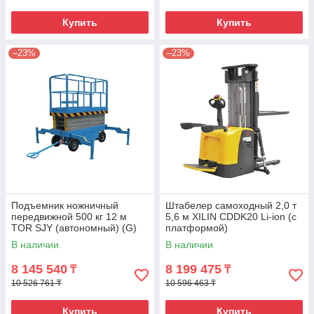
Купить
Купить
–23%
–23%
Подъемник ножничный
Штабелер самоходный 2,0 т
передвижной 500 кг 12 м
5,6 м XILIN CDDK20 Li-ion (с
TOR SJY (автономный) (G)
платформой)
В наличии
В наличии
8 145 540
8 199 475
₸
₸
10 526 761 ₸
10 596 463 ₸
Купить
Купить