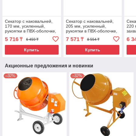
Секатор с наковальней,
Секатор с наковальней,
Сека
170 мм, усиленный,
205 мм, усиленный,
220 
рукоятки в ПВХ-оболочке,
рукоятки в ПВХ-оболочке,
захв
Luxe, Palisad
Luxe, Palisad
тре
5 716
7 571
6 3
₸
₸
6 459 ₸
8 554 ₸
руко
Купить
Купить
Акционные предложения и новинки
–32%
–32%