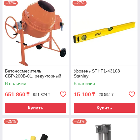
–32%
–27%
Бетоносмеситель
Уровень STHT1-43108
СБР-260В-01, редукторный
Stanley
В наличии
В наличии
651 860
15 100
₸
₸
951 824 ₸
20 595 ₸
Купить
Купить
–25%
–23%