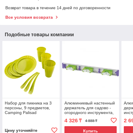
Возврат товара в течение 14 дней по договоренности
Все условия возврата
Подобные товары компании
Набор для пикника на 3
Алюминиевый настенный
Алю
персоны, 9 предметов,
держатель для садово -
держ
Camping Palisad
огородного инструмента,
инст
3 ячейки, 3 крюка, Palisad
Pali
4 326
2 6
₸
4 888 ₸
Цену уточняйте
Купить