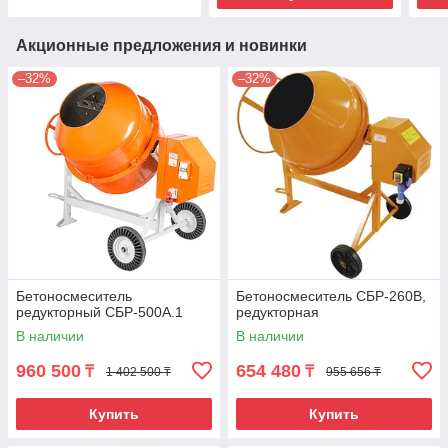
Акционные предложения и новинки
–32%
–32%
Бетоносмеситель
Бетоносмеситель СБР-260В,
редукторный СБР-500А.1
редукторная
В наличии
В наличии
960 500
654 480
₸
₸
1 402 500 ₸
955 656 ₸
Купить
Купить