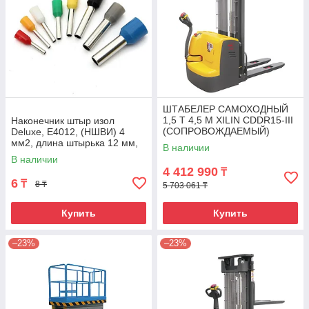
ШТАБЕЛЕР САМОХОДНЫЙ
1,5 Т 4,5 М XILIN CDDR15-III
Наконечник штыр изол
(СОПРОВОЖДАЕМЫЙ)
Deluxe, Е4012, (НШВИ) 4
мм2, длина штырька 12 мм,
В наличии
(1000 шт/упак)
В наличии
4 412 990
₸
6
₸
8 ₸
5 703 061 ₸
Купить
Купить
–23%
–23%