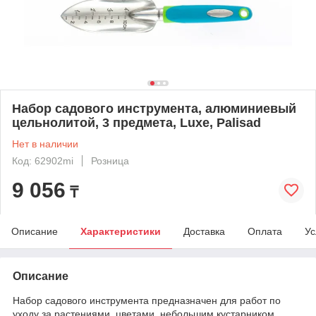
Набор садового инструмента, алюминиевый
цельнолитой, 3 предмета, Luxe, Palisad
Нет в наличии
Код: 62902mi
Розница
9 056
₸
Описание
Характеристики
Доставка
Оплата
Ус
Описание
Набор садового инструмента предназначен для работ по
уходу за растениями, цветами, небольшим кустарником.