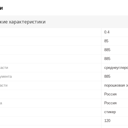
и
кие характеристики
0.4
85
885
885
части
среднеуглеро
умента
885
асти
порошковая 
Россия
ва
Россия
стикер
120