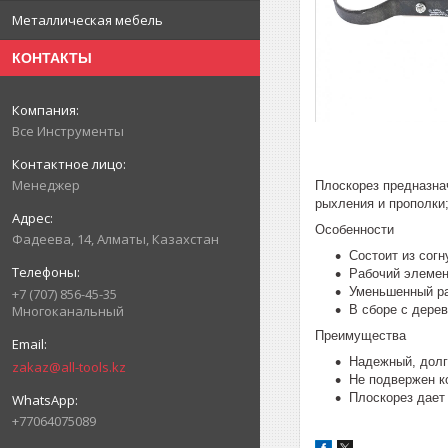
Металлическая мебель
КОНТАКТЫ
Все Инструменты
Менеджер
Плоскорез предназнач
рыхления и прополки
Особенности
Фадеева, 14, Алматы, Казахстан
Состоит из сог
Рабочий элемен
Уменьшенный ра
+7 (707) 856-45-35
В сборе с дере
Многоканальный
Преимущества
Надежный, долг
zakaz@all-tools.kz
Не подвержен к
Плоскорез дает
+77064075089