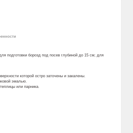
ренности
ля подготовки борозд под посев глубиной до 15 см; для
верхности которой остро заточены и закалены.
шковой эмалью.
теплицы или парника.